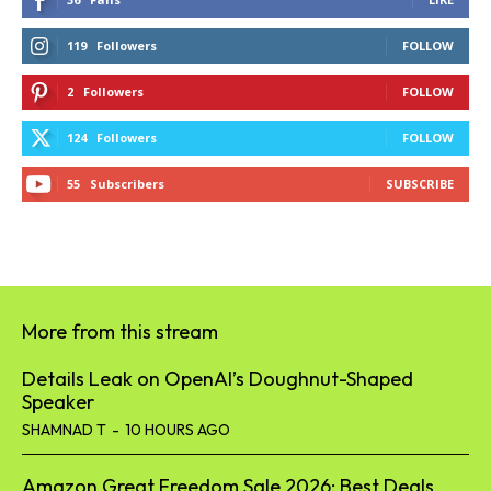
119
Followers
FOLLOW
2
Followers
FOLLOW
124
Followers
FOLLOW
55
Subscribers
SUBSCRIBE
More from this stream
Details Leak on OpenAI’s Doughnut-Shaped
Speaker
SHAMNAD T
-
10 HOURS AGO
Amazon Great Freedom Sale 2026: Best Deals